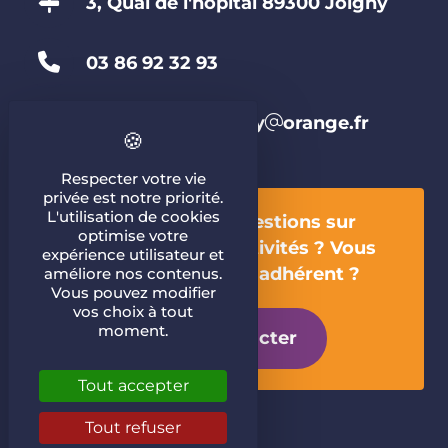
3, Quai de l'hôpital 89300 Joigny
03 86 92 32 93
coeur-sante-joigny
orange.fr
Respecter votre vie
privée est notre priorité.
L'utilisation de cookies
Vous avez des questions sur
optimise votre
l'association, les activités ? Vous
expérience utilisateur et
souhaitez devenir adhérent ?
améliore nos contenus.
Vous pouvez modifier
vos choix à tout
moment.
Nous contacter
Tout accepter
Tout refuser